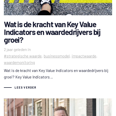
Wat is de kracht van Key Value
Indicators en waardedrijvers bij
groei?
Tags
2 jaar geleden
in
#strategische waarde
businessmodel
impactwaarde
waardemonitoring
Wat is de kracht van Key Value Indicators en waardedrijvers bij
groei? Key Value Indicators…
LEES VERDER