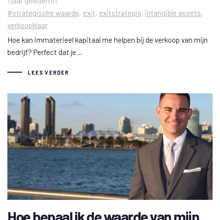
1 jaar geleden
in
#strategische waarde
exit
exitstrategie
intangible assets
verkoopklaar
Hoe kan immaterieel kapitaal me helpen bij de verkoop van mijn
bedrijf? Perfect dat je…
LEES VERDER
Hoe bepaal ik de waarde van mijn