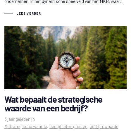
ondernemen. In het dynamische speelveld van het MKB, waar...
LEES VERDER
Wat bepaalt de strategische
waarde van een bedrijf?
Tags
3 jaar geleden
in
#strategische waarde
bedrijf laten groeien
bedrijfswaarde