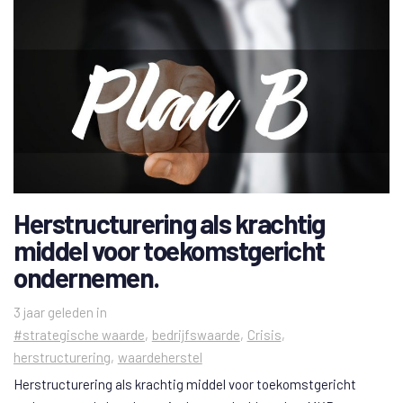
Herstructurering als krachtig
middel voor toekomstgericht
ondernemen.
Tags
3 jaar geleden
in
#strategische waarde
bedrijfswaarde
Crisis
herstructurering
waardeherstel
Herstructurering als krachtig middel voor toekomstgericht