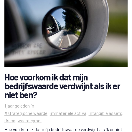
Hoe voorkom ik dat mijn
bedrijfswaarde verdwijnt als ik er
niet ben?
Tags
1 jaar geleden
in
#strategische waarde
immateriële activa
intangible assets
risico
waardegroei
Hoe voorkom ik dat mijn bedrijfswaarde verdwijnt als ik er niet