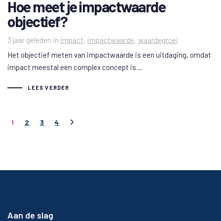
Hoe meet je impactwaarde
objectief?
Tags
3 jaar geleden
in
impact
impactwaarde
waardegroei
Het objectief meten van impactwaarde is een uitdaging, omdat
impact meestal een complex concept is…
LEES VERDER
1
2
3
4
Aan de slag