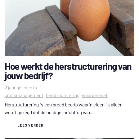
Hoe werkt de herstructurering van
jouw bedrijf?
Tags
2 jaar geleden
in
crisismanagement
herstructurering
waardereset
Herstructurering is een breed begrip waarin eigenlijk alleen
wordt gezegd dat de huidige inrichting van...
LEES VERDER