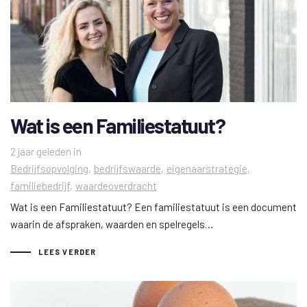
Wat is een Familiestatuut?
Tags
2 jaar geleden
in
Bedrijfsopvolging
bedrijfswaarde
eigenaarstrategie
familiebedrijf
waardeoverdracht
Wat is een Familiestatuut? Een familiestatuut is een document
waarin de afspraken, waarden en spelregels…
LEES VERDER