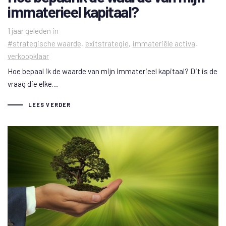
immaterieel kapitaal?
Tags
1 jaar geleden
in
#strategische waarde
exitstrategie
immateriële activa
verkoopklaar
Hoe bepaal ik de waarde van mijn immaterieel kapitaal? Dit is de
vraag die elke…
LEES VERDER