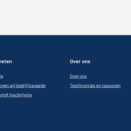
weten
Over ons
ie
Over ons
ogen wij bedrijfswaarde
Testimonials en casussen
rief inschrijving