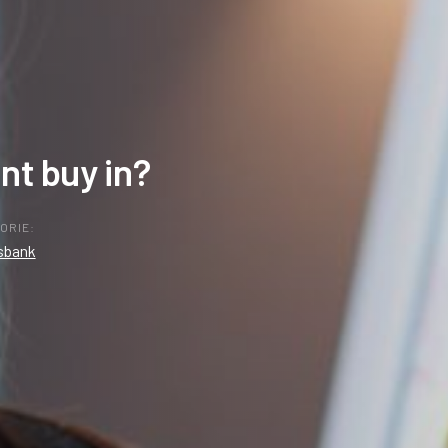
t buy in?
ORIE:
sbank