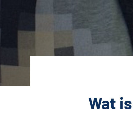
Wat i
in?