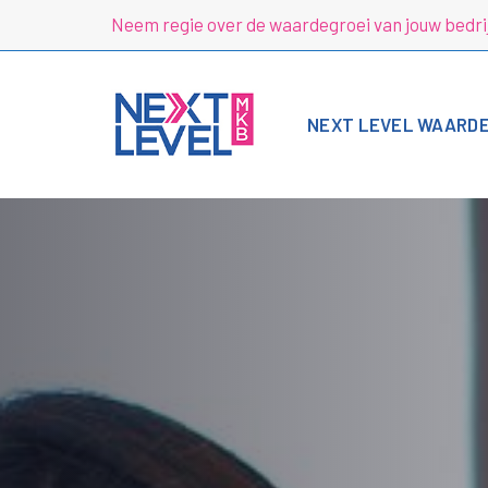
Skip
Skip
Neem regie over de waardegroei van jouw bedri
links
to
primary
navigation
Skip
NEXT LEVEL WAARD
to
content