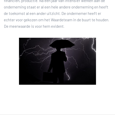
financiën, productie. Na een jaar van intensief werken aan de
onderneming staat er al een hele andere onderneming en heeft
de toekomst al een ander uitzicht. De ondernemer heeft er
echter voor gekozen om het Waardeteam in de buurt te houden.
De meerwaarde is voor hem evident.