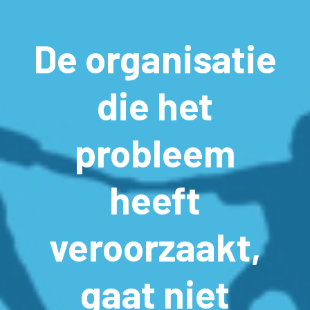
De organisatie
die het
probleem
heeft
veroorzaakt,
gaat niet