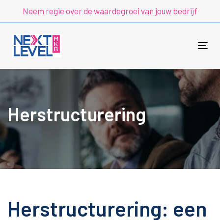
Skip
Skip
Neem regie over de waardegroei van jouw bedrijf
links
to
primary
navigation
Tog
Skip
to
content
Herstructurering
Herstructurering: een