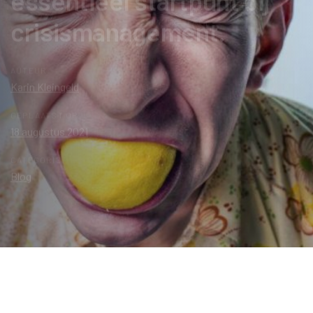
crisismanagement.
AUTEUR:
Karin Kleingeld
GEPLAATST OP:
18 augustus 2021
CATEGORIE:
Blog