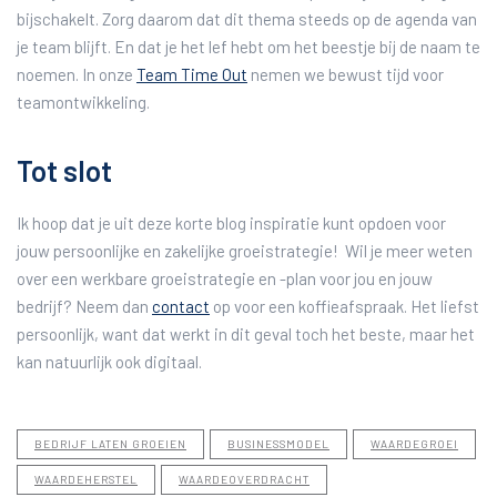
bijschakelt. Zorg daarom dat dit thema steeds op de agenda van
je team blijft. En dat je het lef hebt om het beestje bij de naam te
noemen. In onze
Team Time Out
nemen we bewust tijd voor
teamontwikkeling.
Tot slot
Ik hoop dat je uit deze korte blog inspiratie kunt opdoen voor
jouw persoonlijke en zakelijke groeistrategie! Wil je meer weten
over een werkbare groeistrategie en -plan voor jou en jouw
bedrijf? Neem dan
contact
op voor een koffieafspraak. Het liefst
persoonlijk, want dat werkt in dit geval toch het beste, maar het
kan natuurlijk ook digitaal.
BEDRIJF LATEN GROEIEN
BUSINESSMODEL
WAARDEGROEI
WAARDEHERSTEL
WAARDEOVERDRACHT