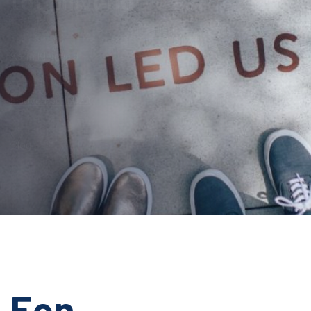
AUTEUR:
Karin Kleingeld
GEPLAATST OP:
5 november 2020
CATEGORIE:
Blog
Een